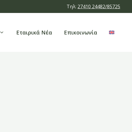
Τηλ:
27410 24482/85725
Εταιρικά Νέα
Επικοινωνία