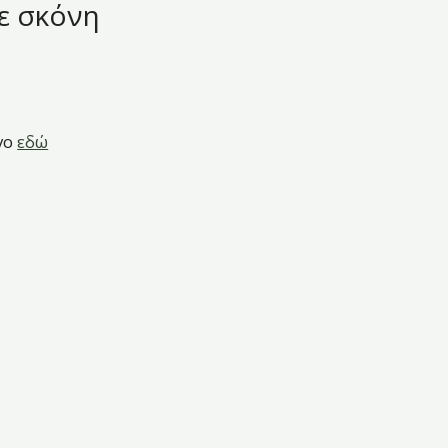
ε σκόνη
γο
εδώ