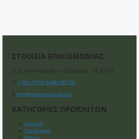
ΣΤΟΙΧΕΙΑ ΕΠΙΚΟΙΝΩΝΙΑΣ
Δ: 2ο ΧΛΜ Κορίνθου – Εξαμιλίων, ΤΚ 20100
Τ:
+(30) 27410 24482/85725
E:
info@xdimitropoulos.gr
ΚΑΤΗΓΟΡΙΕΣ ΠΡΟΪΟΝΤΩΝ
Χοιρινά
Πουλερικά
Ψάρια