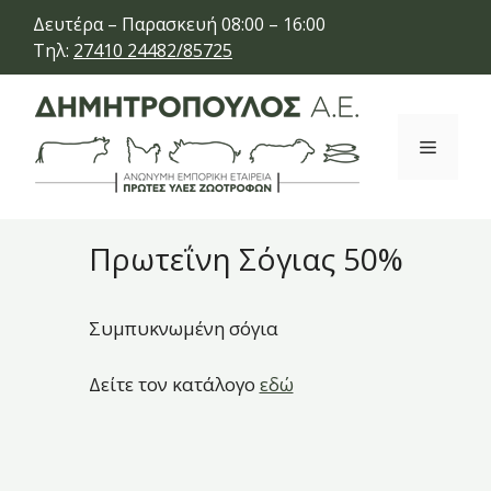
Μετάβαση
Δευτέρα – Παρασκευή 08:00 – 16:00
σε
Τηλ:
27410 24482/85725
περιεχόμενο
Μενού
Πρωτεΐνη Σόγιας 50%
Συμπυκνωμένη σόγια
Δείτε τον κατάλογο
εδώ